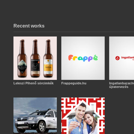
Recent works
Leleszi Pihenő sörcimkék
Frappeguide.hu
Ingatlanbazar.h
újratervezés