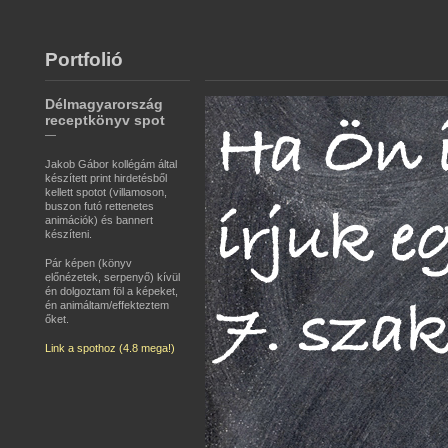
Portfolió
Délmagyarország
receptkönyv spot
—
Jakob Gábor kollégám által
készített print hirdetésből
kellett spotot (villamoson,
buszon futó rettenetes
animációk) és bannert
készíteni.
Pár képen (könyv
előnézetek, serpenyő) kívül
én dolgoztam föl a képeket,
én animáltam/effekteztem
őket.
Link a spothoz (4.8 mega!)